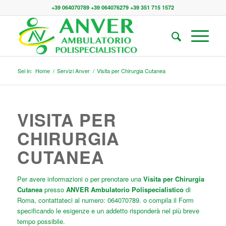
+39 064070789 +39 064076279 +39 351 715 1572
Sei in:
Home
/
Servizi Anver
/
Visita per Chirurgia Cutanea
VISITA PER
CHIRURGIA
CUTANEA
Per avere informazioni o per prenotare una
Visita per Chirurgia
Cutanea
presso
ANVER Ambulatorio Polispecialistico
di
Roma, contattateci al numero: 064070789. o compila il Form
specificando le esigenze e un addetto risponderà nel più breve
tempo possibile.