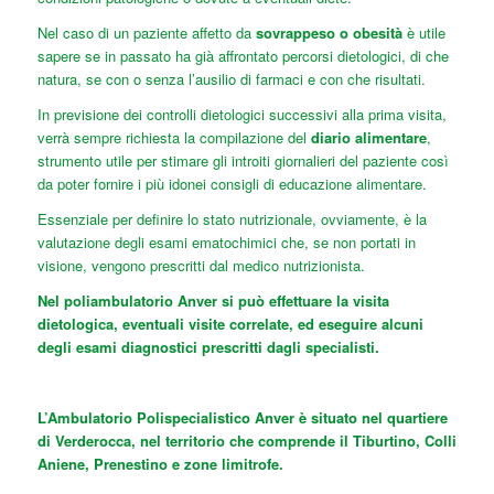
Nel caso di un paziente affetto da
sovrappeso
o obesità
è utile
sapere se in passato ha già affrontato percorsi dietologici, di che
natura, se con o senza l’ausilio di farmaci e con che risultati.
In previsione dei controlli dietologici successivi alla prima visita,
verrà sempre richiesta la compilazione del
diario alimentare
,
strumento utile per stimare gli introiti giornalieri del paziente così
da poter fornire i più idonei consigli di educazione alimentare.
Essenziale per definire lo stato nutrizionale, ovviamente, è la
valutazione degli esami ematochimici che, se non portati in
visione, vengono prescritti dal medico nutrizionista.
Nel poliambulatorio Anver si può effettuare la visita
dietologica, eventuali visite correlate, ed eseguire alcuni
degli esami diagnostici prescritti dagli specialisti.
L’Ambulatorio Polispecialistico Anver è situato nel quartiere
di Verderocca, nel territorio che comprende il Tiburtino, Colli
Aniene, Prenestino e zone limitrofe.