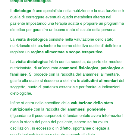
terapia farmacologica
.
Il
dietologo
è uno specialista nella nutrizione e la sua funzione è
quella di correggere eventuali quadri metabolici alterati nel
paziente impostando una terapia adatta e proporre un programma
dietetico per garantire un buono stato di salute della persona.
La
visita dietologica
consiste nella valutazione dello stato
nutrizionale del paziente e ha come obiettivo quello di definire e
regolare un
regime alimentare a scopo terapeutico.
La
visita dietologica
inizia con la raccolta, da parte del medico
nutrizionista, di un’accurata
anamnesi fisiologica, patologica e
familiare
. Si procede con la raccolta dell’anamnesi alimentare,
grazie alla quale si riescono a definire le
abitudini alimentari
del
soggetto, punto di partenza essenziale per fornire le indicazioni
dietologiche.
Infine si entra nello specifico della
valutazione dello stato
nutrizionale
con la raccolta dell’
anamnesi ponderale
(riguardante il peso corporeo): è fondamentale avere informazioni
circa la storia del peso del paziente, sapere se ha avuto
oscillazioni, in eccesso o in difetto, spontanee o legate a
condizioni patologiche o dovute a eventuali diete.