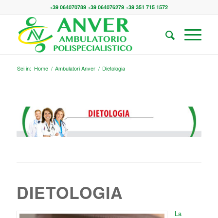
+39 064070789 +39 064076279 +39 351 715 1572
Sei in:
Home
/
Ambulatori Anver
/
Dietologia
DIETOLOGIA
La