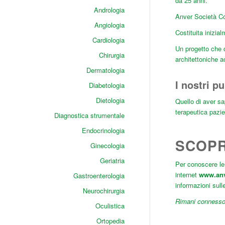
da 25 anni.
Andrologia
Anver Società Co
Angiologia
Costituita inizia
Cardiologia
Un progetto che c
Chirurgia
architettoniche a
Dermatologia
I nostri pu
Diabetologia
Dietologia
Quello di aver sa
terapeutica pazie
Diagnostica strumentale
Endocrinologia
SCOPR
Ginecologia
Geriatria
Per conoscere le 
internet
www.an
Gastroenterologia
informazioni sull
Neurochirurgia
Rimani connesso
Oculistica
Ortopedia