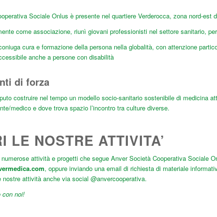
operativa Sociale Onlus è presente nel quartiere Verderocca, zona nord-est de
lmente come associazione, riunì giovani professionisti nel settore sanitario, per
oniuga cura e formazione della persona nella globalità, con attenzione particol
ccessibile anche a persone con disabilità
nti di forza
puto costruire nel tempo un modello socio-sanitario sostenibile di medicina att
nte/medico e dove trova spazio l’incontro tra culture diverse.
I LE NOSTRE ATTIVITA’
numerose attività e progetti che segue Anver Società Cooperativa Sociale Onlu
vermedica.com
, oppure inviando una email di richiesta di materiale informat
e nostre attività anche via social @anvercooperativa.
 con noi!