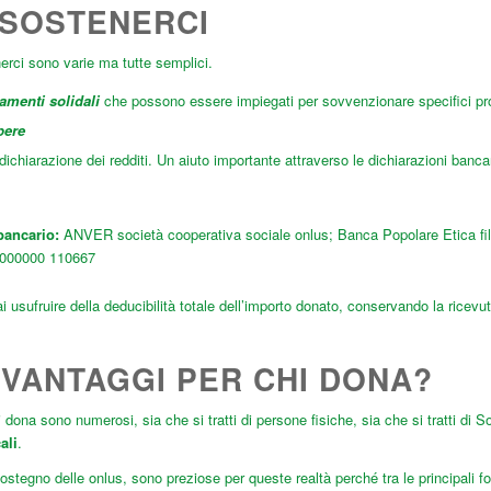
SOSTENERCI
erci sono varie ma tutte semplici.
tamenti solidali
che possono essere impiegati per sovvenzionare specifici prog
bere
dichiarazione dei redditi. Un aiuto importante attraverso le dichiarazioni bancar
bancario:
ANVER società cooperativa sociale onlus; Banca Popolare Etica fi
 000000 110667
i usufruire della deducibilità totale dell’importo donato, conservando la ricevut
 VANTAGGI PER CHI DONA?
i dona sono numerosi, sia che si tratti di persone fisiche, sia che si tratti d
ali
.
ostegno delle onlus, sono preziose per queste realtà perché tra le principali fo