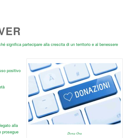
NVER
é significa partecipare alla crescita di un territorio e al benessere
sso positivo
età
egato alla
he prosegue
Dona Ora