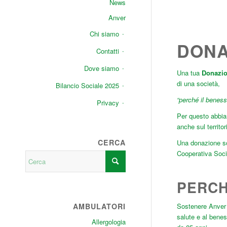
News
Anver
Chi siamo
DONA
Contatti
Dove siamo
Una tua
Donazi
di una società,
Bilancio Sociale 2025
“perché il beness
Privacy
Per questo abbiam
anche sul territo
CERCA
Una donazione sol
Cooperativa Socia
PERC
AMBULATORI
Sostenere Anver 
salute e al benes
Allergologia