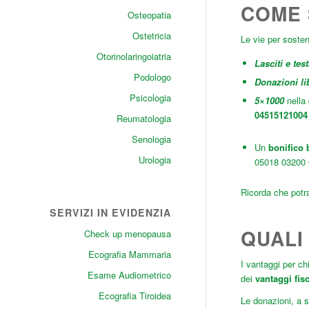
COME 
Osteopatia
Ostetricia
Le vie per sosten
Otorinolaringoiatria
Lasciti e tes
Podologo
Donazioni li
Psicologia
5×1000
nella 
04515121004
Reumatologia
Senologia
Un
bonifico 
Urologia
05018 03200
Ricorda che potra
SERVIZI IN EVIDENZIA
QUALI
Check up menopausa
Ecografia Mammaria
I vantaggi per ch
Esame Audiometrico
dei
vantaggi fisc
Ecografia Tiroidea
Le donazioni, a s