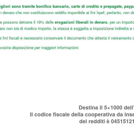
liori sono tramite bonifico bancario, carte di credito e prepagate, paypa
in denaro che non costituiscono reddito imponibile ai fini Irpef; pertanto, non 
he possono detrarre il 19% delle
erogazioni liberali in denaro
, per un import
ro non sia di modico importo, la stessa è soggetta a imposizione indiretta e 
 fini fiscali è necessario conservare il documento che attesta il versamento c
ostra disposizione per maggiori informazioni.
Destina il 5×1000 dell’
Il codice fiscale della cooperativa da ins
dei redditi è 0451512