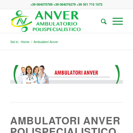
+39 064070789 +39 064076279 +39 351 715 1572
Sei in:
Home
/
Ambulatori Anver
AMBULATORI ANVER
POLISPECIALISTICO