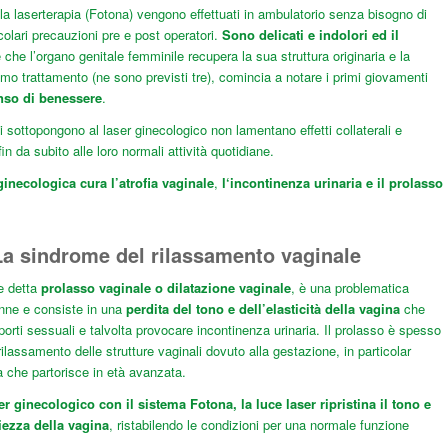
 la
laserterapia (Fotona)
vengono effettuati in ambulatorio senza bisogno di
colari precauzioni pre e post operatori.
S
ono delicati e indolori ed i
l
 che l’organo genitale femminile recupera la sua struttura originaria e la
imo trattamento (ne sono previsti tre), comincia a notare i primi giovamenti
enso di benessere
.
i sottopongono al laser ginecologico non lamentano effetti collaterali e
n da subito alle loro normali attività quotidiane.
ginecologica cura l’
atrofia vaginale
,
l
‘incontinenza urinaria
e il
prolasso
a sindrome del rilassamento vaginale
e detta
prolasso vaginale o
dilatazione vaginale
, è una problematica
nne e consiste in una
perdita del tono e dell’elasticità della vagina
che
pporti sessuali e talvolta provocare incontinenza urinaria. Il prolasso è spesso
ilassamento delle strutture vaginali dovuto alla gestazione, in particolar
 che partorisce in età avanzata.
ser ginecologico con il sistema Fotona, la luce laser ripristina il tono e
ezza della vagina
, ristabilendo le condizioni per una normale funzione