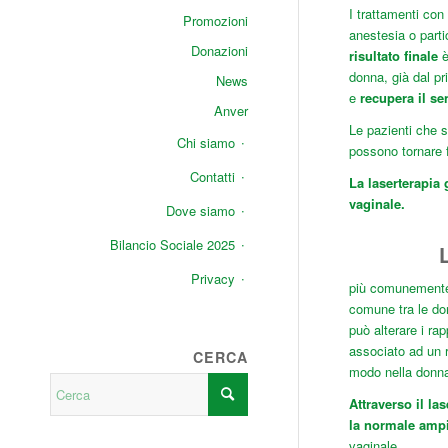
I trattamenti con
Promozioni
anestesia o parti
Donazioni
risultato finale
è
donna, già dal pr
News
e
recupera il s
Anver
Le pazienti che s
Chi siamo
possono tornare fi
Contatti
La laserterapia 
vaginale
.
Dove siamo
Bilancio Sociale 2025
L
Privacy
più comunement
comune tra le do
può alterare i ra
associato ad un r
CERCA
modo nella donna
Attraverso il la
la normale ampi
vaginale.