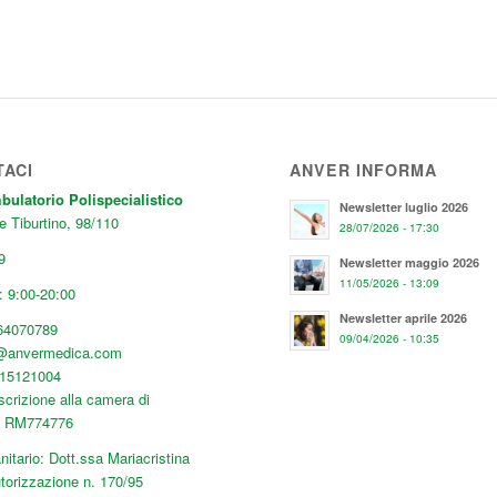
TACI
ANVER INFORMA
latorio Polispecialistico
Newsletter luglio 2026
e Tiburtino, 98/110
28/07/2026 - 17:30
9
Newsletter maggio 2026
11/05/2026 - 13:09
 9:00-20:00
Newsletter aprile 2026
64070789
09/04/2026 - 10:35
o@anvermedica.com
515121004
scrizione alla camera di
: RM774776
nitario: Dott.ssa Mariacristina
torizzazione n. 170/95