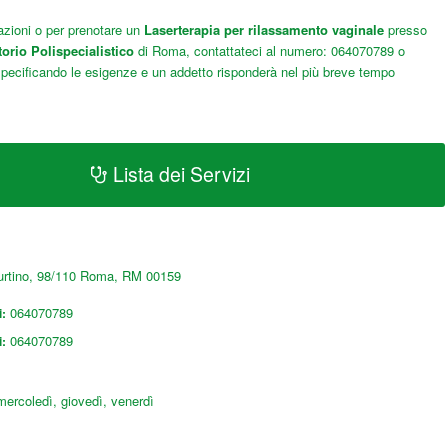
azioni o per prenotare un
Laserterapia per rilassamento vaginale
presso
rio Polispecialistico
di Roma, contattateci al numero: 064070789 o
specificando le esigenze e un addetto risponderà nel più breve tempo
Lista dei Servizi
urtino, 98/110
Roma
,
RM
00159
064070789
i:
064070789
i:
mercoledì, giovedì, venerdì