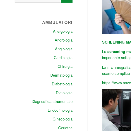
AMBULATORI
Allergologia
Andrologia
SCREENING M
Angiologia
Lo
screening m
Cardiologia
importante sottop
Chirurgia
La mammografia d
esame semplice e
Dermatologia
https://www.anve
Diabetologia
Dietologia
Diagnostica strumentale
Endocrinologia
Ginecologia
Geriatria