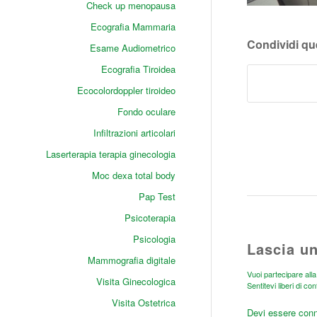
Check up menopausa
Ecografia Mammaria
Condividi qu
Esame Audiometrico
Ecografia Tiroidea
Ecocolordoppler tiroideo
Fondo oculare
Infiltrazioni articolari
Laserterapia terapia ginecologia
Moc dexa total body
Pap Test
Psicoterapia
Psicologia
Lascia u
Mammografia digitale
Vuoi partecipare all
Visita Ginecologica
Sentitevi liberi di con
Visita Ostetrica
Devi essere
con