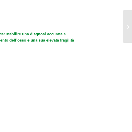
ter stabilire una diagnosi accurata
e
ento dell’osso e una sua elevata fragilità