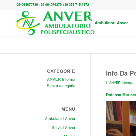
+39 064070789 +39 064076279 +39 351 715 1572
Ambulatori Anver
CATEGORIE
Info Da P
ANVER Informa
in
ANVER Informa
Senza categoria
Dott.ssa Mariacr
MENU
Ambulatori Anver
Servizi Anver