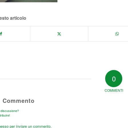
esto articolo
0
COMMENTI
n Commento
a discussione?
tribuire!
nesso
per inviare un commento.