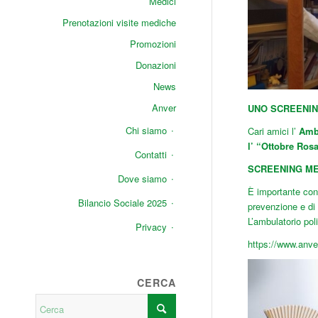
Medici
Prenotazioni visite mediche
Promozioni
Donazioni
News
Anver
UNO SCREENING
Chi siamo
Cari amici l’
Ambu
l’ “Ottobre Rosa
Contatti
SCREENING M
Dove siamo
È importante con
Bilancio Sociale 2025
prevenzione e di t
L’ambulatorio pol
Privacy
https://www.anv
CERCA