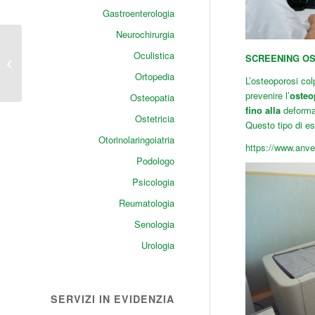
Gastroenterologia
Neurochirurgia
Info da Anver
Oculistica
SCREENING O
Ambulatorio
Ortopedia
Polispecialistico
L’osteoporosi col
prevenire l’
osteo
Osteopatia
fino alla
deforma
Ostetricia
Questo tipo di e
Otorinolaringoiatria
https://www.anve
Podologo
Psicologia
Reumatologia
Senologia
Urologia
SERVIZI IN EVIDENZIA