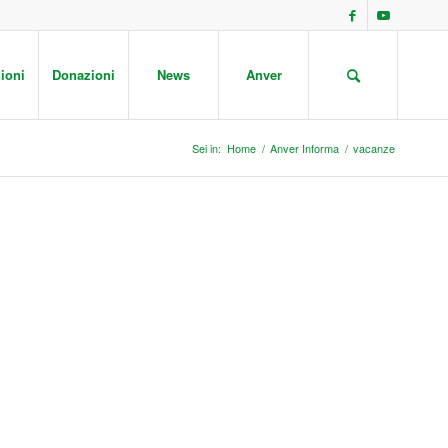
ioni
Donazioni
News
Anver
Sei in:
Home
/
Anver Informa
/
vacanze