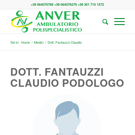
+39 064070789 +39 064076279 +39 351 715 1572
Sei in:
Home
/
Medici
/
Dott. Fantauzzi Claudio
DOTT. FANTAUZZI
CLAUDIO PODOLOGO
Dott. F. SCICCHITANO