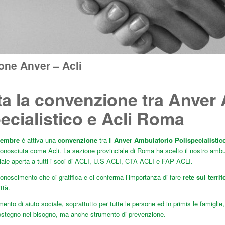
ne Anver – Acli
ta la convenzione tra Anver
ecialistico e Acli Roma
vembre
è attiva una
convenzione
tra il
Anver Ambulatorio Polispecialistic
conosciuta come Acli. La sezione provinciale di Roma ha scelto il nostro ambul
ale aperta a tutti i soci di ACLI, U.S ACLI, CTA ACLI e FAP ACLI.
onoscimento che ci gratifica e ci conferma l’importanza di fare
rete sul territ
ttà.
nto di aiuto sociale, soprattutto per tutte le persone ed in primis le famigl
ostegno nel bisogno, ma anche strumento di prevenzione.