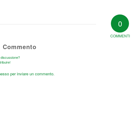
0
COMMENTI
n Commento
a discussione?
tribuire!
nesso
per inviare un commento.