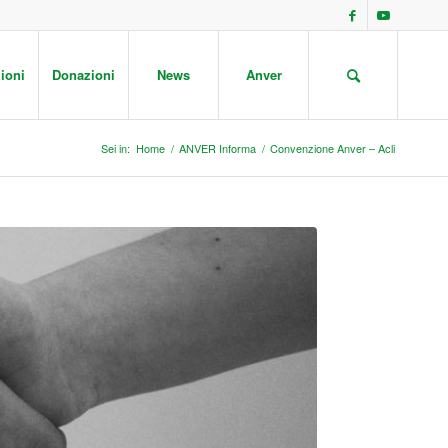
ioni
Donazioni
News
Anver
Sei in:
Home
/
ANVER Informa
/
Convenzione Anver – Acli