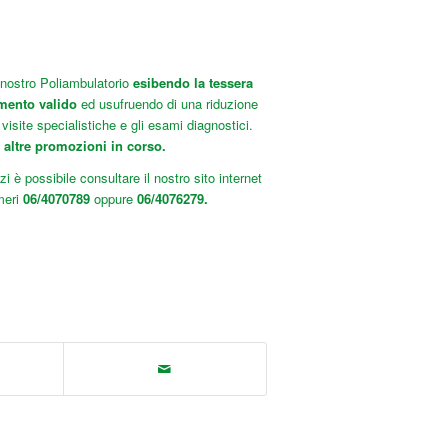
l nostro Poliambulatorio
esibendo la tessera
mento valido
ed usufruendo di una riduzione
 visite specialistiche e gli esami diagnostici.
altre promozioni in corso.
zi è possibile consultare il nostro sito internet
meri
06/4070789
oppure
06/4076279.