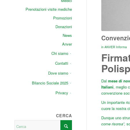
Medici
Prenotazioni visite mediche
Promozioni
Donazioni
News
Convenzio
Anver
in
ANVER Informa
Chi siamo
Firma
Contatti
Polisp
Dove siamo
Dal
mese di no
Bilancio Sociale 2025
Italiani
, meglio 
Privacy
convenzione soci
Un importante ric
cuore la nostra ci
CERCA
Dunque uno strume
come risorsa”,
s