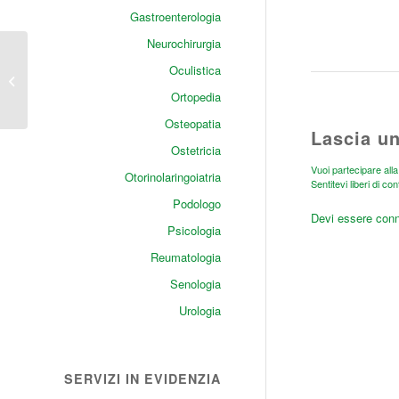
Gastroenterologia
Neurochirurgia
Oculistica
Anver Black Friday
Ortopedia
Osteopatia
Lascia u
Ostetricia
Vuoi partecipare all
Otorinolaringoiatria
Sentitevi liberi di con
Podologo
Devi essere
con
Psicologia
Reumatologia
Senologia
Urologia
SERVIZI IN EVIDENZIA