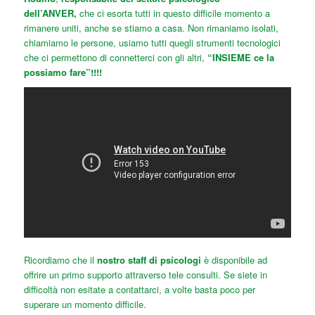
dell’ANVER,
che ci esorta tutti in questo difficile momento a
rimanere uniti, anche se stiamo a casa. Non rimaniamo isolati,
chiamiamo le persone, usiamo tutti quegli strumenti tecnologici
che ci permettono di connetterci con gli altri,
“INSIEME ce la
possiamo fare”!!!!
Ricordiamo che il
nostro staff di psicologi
è disponibile ad
offrire un primo supporto attraverso tele consulti. Se siete in
difficoltà non esitate a contattarci, a volte basta poco per
superare un momento difficile.