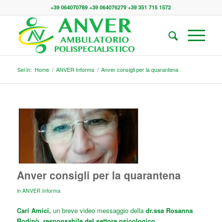
+39 064070789 +39 064076279 +39 351 715 1572
Sei in:
Home
/
ANVER Informa
/
Anver consigli per la quarantena
Anver consigli per la quarantena
in
ANVER Informa
Cari Amici,
un breve video messaggio della
dr.ssa Rosanna
Rodinò
,
responsabile del settore psicologico