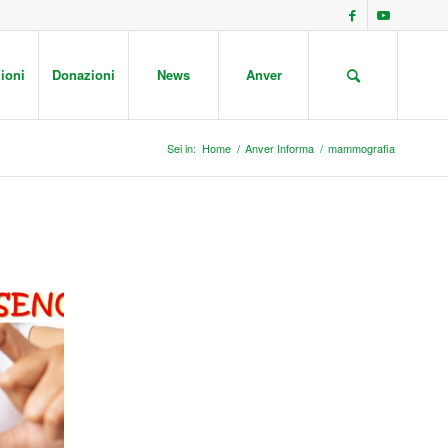
ioni
Donazioni
News
Anver
Sei in:
Home
/
Anver Informa
/
mammografia