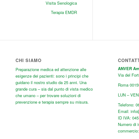
Visita Senologica
Terapia EMDR
CHI SIAMO
CONTAT
ANVER Ambu
Preparazione medica ed attenzione alle
Via del Fort
esigenze dei pazienti: sono i principi che
guidano il nostro studio da 25 anni. Una
Roma
0015
grande cura
– sia dal punto di vista medico
LUN – VEN:
che umano – per trovare soluzioni di
prevenzione e terapia sempre su misura.
Telefono:
0
Email:
inf
ID IVA: 04
Numero di i
commercio