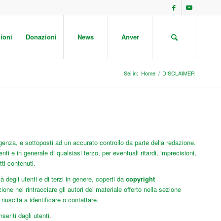
ioni
Donazioni
News
Anver
Sei in:
Home
/
DISCLAIMER
genza, e sottoposti ad un accurato controllo da parte della redazione.
nti e in generale di qualsiasi terzo, per eventuali ritardi, imprecisioni,
tti contenuti.
tà degli utenti e di terzi in genere, coperti da
copyright
ne nel rintracciare gli autori del materiale offerto nella sezione
riuscita a identificare o contattare.
eriti dagli utenti.