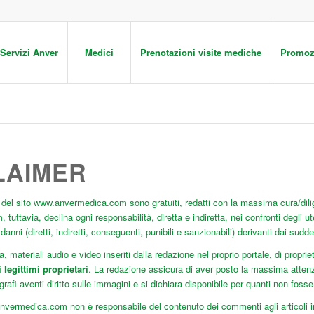
Servizi Anver
Medici
Prenotazioni visite mediche
Promoz
LAIMER
ti del sito www.anvermedica.com sono gratuiti, redatti con la massima cura/dili
uttavia, declina ogni responsabilità, diretta e indiretta, nei confronti degli ute
 danni (diretti, indiretti, conseguenti, punibili e sanzionabili) derivanti dai sudde
ca, materiali audio e video inseriti dalla redazione nel proprio portale, di proprie
legittimi proprietari
. La redazione assicura di aver posto la massima attenzio
rafi aventi diritto sulle immagini e si dichiara disponibile per quanti non fosse 
nvermedica.com non è responsabile del contenuto dei commenti agli articoli ins